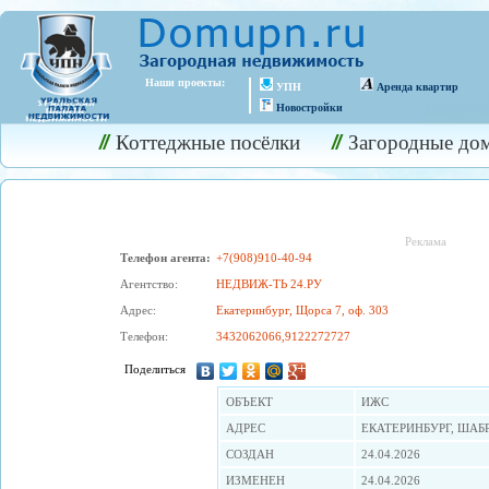
Наши проекты:
УПН
Аренда квартир
Новостройки
Коттеджные посёлки
Загородные до
Реклама
Телефон агента:
+7(908)910-40-94
Агентство:
НЕДВИЖ-ТЬ 24.РУ
Адрес:
Екатеринбург, Щорса 7, оф. 303
Телефон:
3432062066,9122272727
Поделиться
OБЪЕКТ
ИЖС
АДРЕС
ЕКАТЕРИНБУРГ, ШАБ
СОЗДАН
24.04.2026
ИЗМЕНЕН
24.04.2026