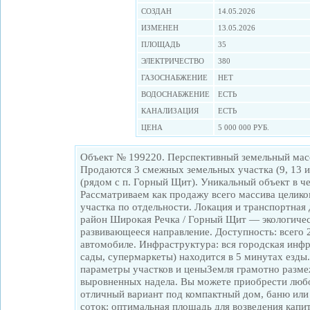
СОЗДАН
14.05.2026
ИЗМЕНЕН
13.05.2026
ПЛОЩАДЬ
35
ЭЛЕКТРИЧЕСТВО
380
ГАЗОСНАБЖЕНИЕ
НЕТ
ВОДОСНАБЖЕНИЕ
ЕСТЬ
КАНАЛИЗАЦИЯ
ЕСТЬ
ЦЕНА
5 000 000 РУБ.
Объект № 199220. Перспективный земельный масс
Продаются 3 смежных земельных участка (9, 13 и
(рядом с п. Горный Щит). Уникальный объект в ч
Рассматриваем как продажу всего массива целико
участка по отдельности. Локация и транспортная
район Широкая Речка / Горный Щит — экологичес
развивающееся направление. Доступность: всего 
автомобиле. Инфраструктура: вся городская инфр
сады, супермаркеты) находится в 5 минутах езды
параметры участков и ценыЗемля грамотно разме
выровненных надела. Вы можете приобрести любой
отличный вариант под компактный дом, баню или 
соток: оптимальная площадь для возведения капи