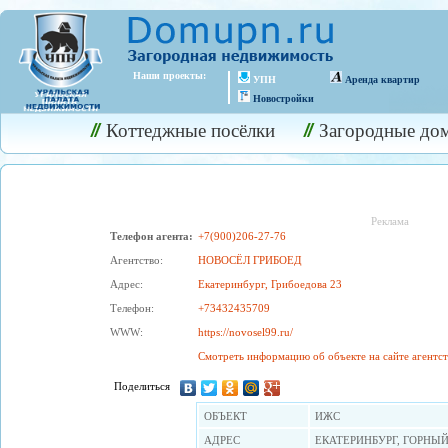
Наши проекты:
УПН
Аренда квартир
Новостройки
Коттеджные посёлки
Загородные до
Реклама
Телефон агента:
+7(900)206-27-76
Агентство:
НОВОСЁЛ ГРИБОЕД
Адрес:
Екатеринбург, Грибоедова 23
Телефон:
+73432435709
WWW:
https://novosel99.ru/
Смотреть информацию об объекте на сайте агентст
Поделиться
OБЪЕКТ
ИЖС
АДРЕС
ЕКАТЕРИНБУРГ, ГОРНЫЙ